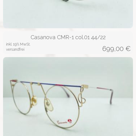
Casanova CMR-1 col.01 44/22
inkl. 19% MwSt.
699,00
€
versandfrei