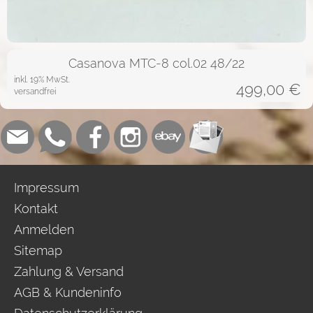
Casanova MTC-8 col.02 48/22
inkl. 19% MwSt.
499,00
€
versandfrei
Impressum
Kontakt
Anmelden
Sitemap
Zahlung & Versand
AGB & Kundeninfo