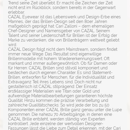
Trend seine Zeit überlebt. Er macht die Zeichen der Zeit
nicht erst im Rückblick, sondern bereits in der Gegenwart
erlebbar.
CAZAL Eyewear ist das Lebenswerk und Design-Erbe eines
Mannes, der das Brillen-Design seit den 80er Jahren
maßgeblich geprägt hat: Cari Zalloni – dem ehemaligen
Chef-Designer und Namensgeber von CAZAL. Seinem
Talent und seiner Leidenschaft für Brillen ist der Erfolg der
Marke zu verdanken, die von Brillenträgern weltweit geliebt
wird.
CAZAL Design folgt nicht dem Mainstream, sondern findet
immer neue Wege. Das Resultat sind eigenwillige
Brillenmodelle mit hohem Wiedererkennungswert. Oft
markant und immer außergewöhnlich. Ob für Damen oder
für Herren: CAZAL Brillen sind stilvoll komponiert und
bestechen durch eigenen Charakter. Es sind Statement-
Brillen, entworfen für Menschen, für die Individualität und
Extravaganz Teil ihres Lebens sind. Doch nicht nur
gestalterisch ist CAZAL stilprägend: Der Einsatz
erstklassiger Materialien wie Titan oder Gold und
aufwendige Materialbearbeitungen garantieren höchste
Qualität. Hinzu kommen die präzise Verarbeitung und
zahlreiche Qualitätschecks: So wird jede der bis zu 50
Komponenten einer CAZAL Brille ganz genau unter die Lupe
genommen. Die nahezu 70 Arbeitsgänge, in denen eine
CAZAL Brille entsteht, werden ständig von Experten
kontrolliert. Jede einzelne der wertvollen Designer-
Fassungen lässt die Liebe zum Detail erkennen, mit der Cari