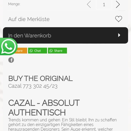
Menge:
Auf die Merkliste
In den Warenkorb
BUY THE ORIGINAL
Cazal 773 302 45/23
CAZAL - ABSOLUT
AUTHENTISCH
Trends kommen und gehen. Ein Stil bleibt. Ihn zu schaffen
gehört zu den einzigartigen Fähigkeiten eines
herausragenden Designers. Sein Auge erkennt, welcher